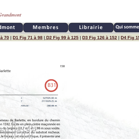
e Grandmont
 à 70
|
D1 Fig 71 à 98
|
D2 Fig 99 à 125
|
D3 Fig 126 à 152
|
D4 Fig 1