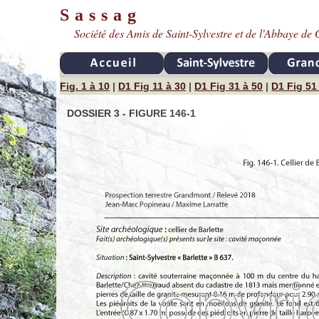
Sassag
Société des Amis de Saint-Sylvestre et de l'Abbaye d
Fig. 1 à 10
|
D1 Fig 11 à 30
|
D1 Fig 31 à 50
|
D1 Fig 51
DOSSIER 3 - FIGURE 146-1