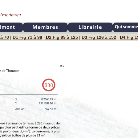
e Grandmont
 à 70
|
D1 Fig 71 à 98
|
D2 Fig 99 à 125
|
D3 Fig 126 à 152
|
D4 Fig 1