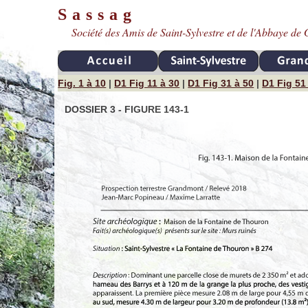
Sassag
Société des Amis de Saint-Sylvestre et de l'Abbaye d
Fig. 1 à 10
|
D1 Fig 11 à 30
|
D1 Fig 31 à 50
|
D1 Fig 51
DOSSIER 3 - FIGURE 143-1