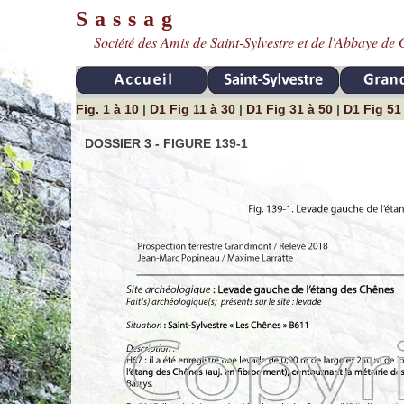
Sassag
Société des Amis de Saint-Sylvestre et de l'Abbaye d
Fig. 1 à 10
|
D1 Fig 11 à 30
|
D1 Fig 31 à 50
|
D1 Fig 51
DOSSIER 3 - FIGURE 139-1