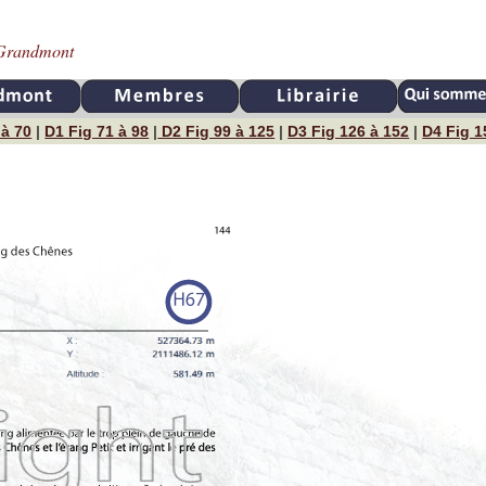
e Grandmont
 à 70
|
D1 Fig 71 à 98
|
D2 Fig 99 à 125
|
D3 Fig 126 à 152
|
D4 Fig 1