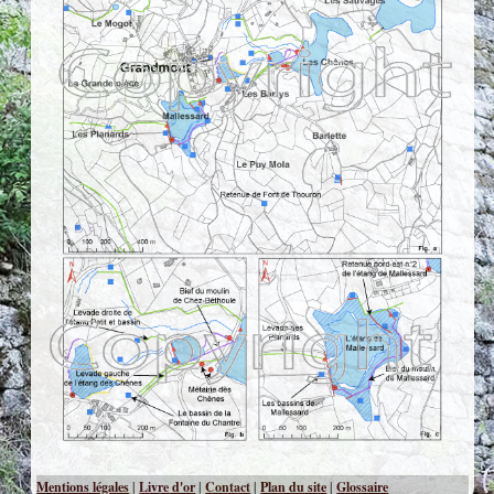
Mentions légales
|
Livre d'or
|
Contact
|
Plan du site
|
Glossaire