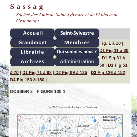
Sassag
Société des Amis de Saint-Sylvestre et de l'Abbaye de
Grandmont
Fig. 1 à 10
|
D1 Fig 11 à 30
|
D1 Fig 31 à
50
|
D1 Fig 51
à 70
|
D1 Fig 71 à 98
|
D2 Fig 99 à 125
|
D3 Fig 126 à 152
|
D4 Fig 153 à 156
|
DOSSIER 3 - FIGURE 130-1