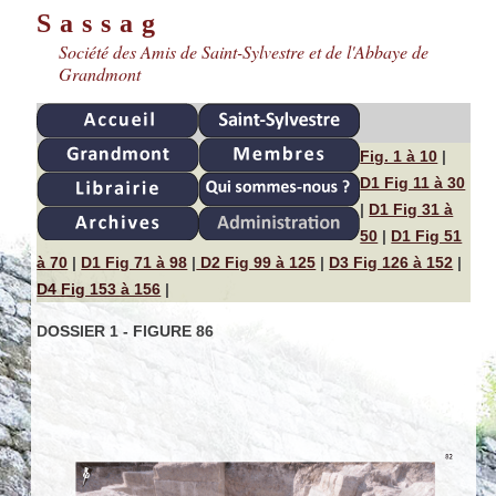
Sassag
Société des Amis de Saint-Sylvestre et de l'Abbaye de
Grandmont
Fig. 1 à 10
|
D1 Fig 11 à 30
|
D1 Fig 31 à
50
|
D1 Fig 51
à 70
|
D1 Fig 71 à 98
|
D2 Fig 99 à 125
|
D3 Fig 126 à 152
|
D4 Fig 153 à 156
|
DOSSIER 1 - FIGURE 86